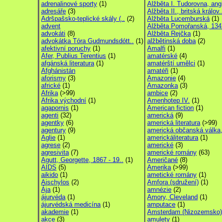
adrenalinové sporty
(1)
Alžběta I. Tudorovna, angl
adresáře
(3)
Alžběta II., britská králov.
Adršpašsko-teplické skály (..
(2)
Alžběta Lucemburská
(1)
advent
Alžběta Pomořanská, 1347
advokáti
(8)
Alžběta Rejčka
(1)
advokátka Tóra Gudmundsdótt..
(1)
alžbětinská doba
(2)
afektivní poruchy
(1)
Amalfi
(1)
Afer, Publius Terentius
(1)
amatérské
(4)
afgánská literatura
(1)
amatérští umělci
(1)
Afghánistán
amatéři
(1)
aforismy
(3)
Amazonie
(4)
africké
(1)
Amazonka
(3)
Afrika
(>99)
ambice
(2)
Afrika východní
(1)
Amenhotep IV.
(1)
agapornis
(1)
American fiction
(1)
agenti
(32)
americká
(9)
agentky
(6)
americká literatura
(>99)
agentury
(9)
americká občanská válka,
Aglie
(1)
americkáliteratura
(1)
agrese
(2)
americké
(3)
agresivita
(7)
americké romány
(63)
Agutt, Georgette, 1867 - 19..
(1)
Američané
(8)
AIDS
(5)
Amerika
(>99)
aikido
(1)
ametické romány
(1)
Aischylos
(2)
Amfora (sdružení)
(1)
Ája
(1)
amnézie
(2)
ájurvéda
(1)
Amory, Cleveland
(1)
ájurvédská medicína
(1)
amputace
(1)
akademie
(1)
Amsterdam (Nizozemsko)
akce
(3)
amulety
(1)