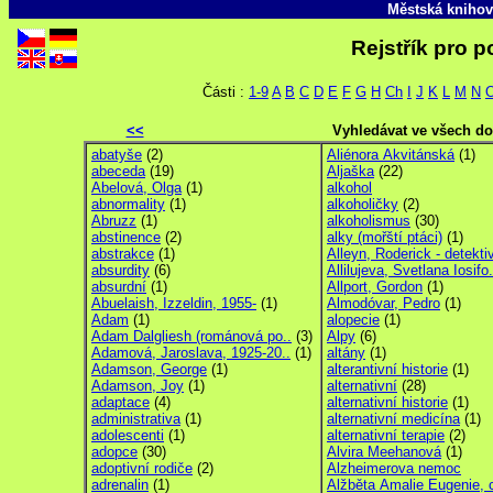
Městská knihov
Rejstřík pro p
Části :
1-9
A
B
C
D
E
F
G
H
Ch
I
J
K
L
M
N
<<
Vyhledávat ve všech d
abatyše
(2)
Aliénora Akvitánská
(1)
abeceda
(19)
Aljaška
(22)
Abelová, Olga
(1)
alkohol
abnormality
(1)
alkoholičky
(2)
Abruzz
(1)
alkoholismus
(30)
abstinence
(2)
alky (mořští ptáci)
(1)
abstrakce
(1)
Alleyn, Roderick - detekti
absurdity
(6)
Allilujeva, Svetlana Iosifo.
absurdní
(1)
Allport, Gordon
(1)
Abuelaish, Izzeldin, 1955-
(1)
Almodóvar, Pedro
(1)
Adam
(1)
alopecie
(1)
Adam Dalgliesh (románová po..
(3)
Alpy
(6)
Adamová, Jaroslava, 1925-20..
(1)
altány
(1)
Adamson, George
(1)
alterantivní historie
(1)
Adamson, Joy
(1)
alternativní
(28)
adaptace
(4)
alternativní historie
(1)
administrativa
(1)
alternativní medicína
(1)
adolescenti
(1)
alternativní terapie
(2)
adopce
(30)
Alvira Meehanová
(1)
adoptivní rodiče
(2)
Alzheimerova nemoc
adrenalin
(1)
Alžběta Amalie Eugenie, c