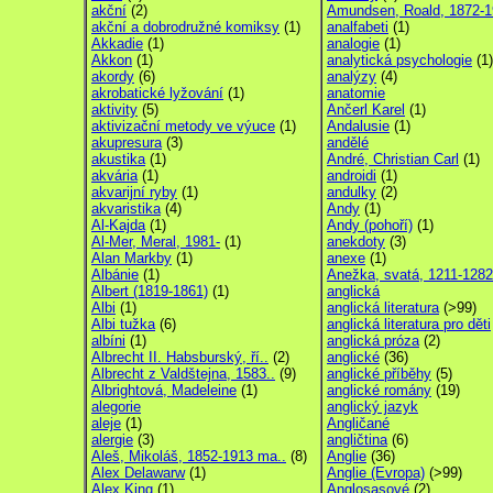
akční
(2)
Amundsen, Roald, 1872-
akční a dobrodružné komiksy
(1)
analfabeti
(1)
Akkadie
(1)
analogie
(1)
Akkon
(1)
analytická psychologie
(1)
akordy
(6)
analýzy
(4)
akrobatické lyžování
(1)
anatomie
aktivity
(5)
Ančerl Karel
(1)
aktivizační metody ve výuce
(1)
Andalusie
(1)
akupresura
(3)
andělé
akustika
(1)
André, Christian Carl
(1)
akvária
(1)
androidi
(1)
akvarijní ryby
(1)
andulky
(2)
akvaristika
(4)
Andy
(1)
Al-Kajda
(1)
Andy (pohoří)
(1)
Al-Mer, Meral, 1981-
(1)
anekdoty
(3)
Alan Markby
(1)
anexe
(1)
Albánie
(1)
Anežka, svatá, 1211-1282
Albert (1819-1861)
(1)
anglická
Albi
(1)
anglická literatura
(>99)
Albi tužka
(6)
anglická literatura pro děti
albíni
(1)
anglická próza
(2)
Albrecht II. Habsburský, ří..
(2)
anglické
(36)
Albrecht z Valdštejna, 1583..
(9)
anglické příběhy
(5)
Albrightová, Madeleine
(1)
anglické romány
(19)
alegorie
anglický jazyk
aleje
(1)
Angličané
alergie
(3)
angličtina
(6)
Aleš, Mikoláš, 1852-1913 ma..
(8)
Anglie
(36)
Alex Delawarw
(1)
Anglie (Evropa)
(>99)
Alex King
(1)
Anglosasové
(2)