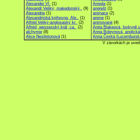
Alexander VI.
(1)
Angola
(1)
Alexandr Veliký, makedonský..
(9)
angrešt
(1)
Alexandrie
(1)
animace
(2)
Alexandrijská knihovna, Ale..
(1)
anime
(1)
Alfréd Veliký-anglosaský kr..
(2)
animované
(4)
Alfréd, wessexský král, ca..
(2)
Anita Blakeová, lovkyně u
alchymie
(8)
Anna Boleynová, anglická 
Alice Nestletonová
(1)
Anna Česká (Lucemburská
V závorkách je uved