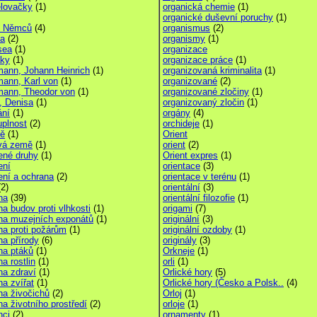
elovačky
(1)
organická chemie
(1)
organické duševní poruchy
(1)
n Němců
(4)
organismus
(2)
a
(2)
organismy
(1)
sea
(1)
organizace
ky
(1)
organizace práce
(1)
mann, Johann Heinrich
(1)
organizovaná kriminalita
(1)
mann, Karl von
(1)
organizované
(2)
mann, Theodor von
(1)
organizované zločiny
(1)
, Denisa
(1)
organizovaný zločin
(1)
ání
(1)
orgány
(4)
uplnost
(2)
orchideje
(1)
tě
(1)
Orient
vá země
(1)
orient
(2)
ené druhy
(1)
Orient expres
(1)
ení
orientace
(3)
ení a ochrana
(2)
orientace v terénu
(1)
2)
orientální
(3)
na
(39)
orientální filozofie
(1)
a budov proti vlhkosti
(1)
origami
(7)
na muzejních exponátů
(1)
originální
(3)
na proti požárům
(1)
originální ozdoby
(1)
na přírody
(6)
originály
(3)
na ptáků
(1)
Orkneje
(1)
a rostlin
(1)
orli
(1)
na zdraví
(1)
Orlické hory
(5)
na zvířat
(1)
Orlické hory (Česko a Polsk..
(4)
na živočichů
(2)
Orloj
(1)
na životního prostředí
(2)
orloje
(1)
nci
(2)
ornamenty
(1)