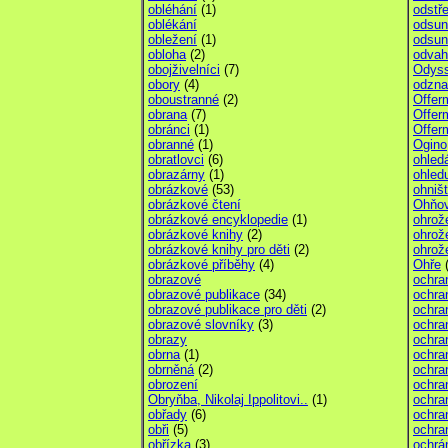
obléhání
(1)
odstř
oblékání
odsun
obležení
(1)
odsu
obloha
(2)
odvah
obojživelníci
(7)
Odys
obory
(4)
odzna
oboustranné
(2)
Offer
obrana
(7)
Offer
obránci
(1)
Offer
obranné
(1)
Ogino
obratlovci
(6)
ohled
obrazárny
(1)
ohled
obrázkové
(53)
ohniš
obrázkové čtení
Ohňo
obrázkové encyklopedie
(1)
ohrož
obrázkové knihy
(2)
ohrož
obrázkové knihy pro děti
(2)
ohrož
obrázkové příběhy
(4)
Ohře
(
obrazové
ochra
obrazové publikace
(34)
ochran
obrazové publikace pro děti
(2)
ochra
obrazové slovníky
(3)
ochra
obrazy
ochra
obrna
(1)
ochra
obrněná
(2)
ochran
obrození
ochra
Obryňba, Nikolaj Ippolitovi..
(1)
ochra
obřady
(6)
ochra
obři
(5)
ochra
obřízka
(3)
ochrá