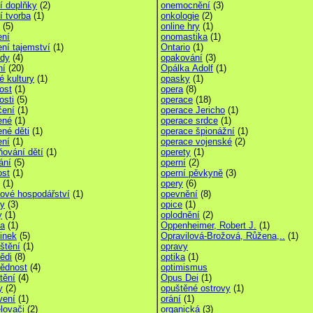
í doplňky
(2)
onemocnění
(3)
í tvorba
(1)
onkologie
(2)
(5)
online hry
(1)
ení
onomastika
(1)
ení tajemství
(1)
Ontario
(1)
dy
(4)
opakování
(3)
ní
(20)
Opálka Adolf
(1)
é kultury
(1)
opasky
(1)
ost
(1)
opera
(8)
osti
(5)
operace
(18)
čení
(1)
operace Jericho
(1)
ené
(1)
operace srdce
(1)
ené děti
(1)
operace špionážní
(1)
ení
(1)
operace vojenské
(2)
ování dětí
(1)
operety
(1)
ání
(5)
operní
(2)
ost
(1)
operní pěvkyně
(3)
(1)
opery
(6)
ové hospodářství
(1)
opevnění
(8)
y
(3)
opice
(1)
y
(1)
oplodnění
(2)
ta
(1)
Oppenheimer, Robert J.
(1)
inek
(5)
Opravilová-Brožová, Růžena,..
(1)
štění
(1)
opravy
ědi
(8)
optika
(1)
ědnost
(4)
optimismus
tění
(4)
Opus Dei
(1)
y
(2)
opuštěné ostrovy
(1)
vení
(1)
orání
(1)
lovači
(2)
organická
(3)