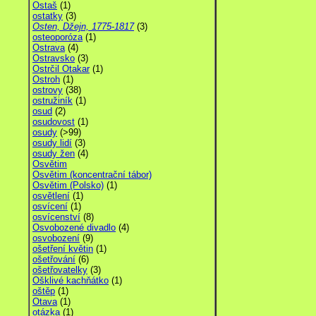
Ostaš
(1)
ostatky
(3)
Osten, Džejn, 1775-1817
(3)
osteoporóza
(1)
Ostrava
(4)
Ostravsko
(3)
Ostrčil Otakar
(1)
Ostroh
(1)
ostrovy
(38)
ostružiník
(1)
osud
(2)
osudovost
(1)
osudy
(>99)
osudy lidí
(3)
osudy žen
(4)
Osvětim
Osvětim (koncentrační tábor)
Osvětim (Polsko)
(1)
osvětlení
(1)
osvícení
(1)
osvícenství
(8)
Osvobozené divadlo
(4)
osvobození
(9)
ošetření květin
(1)
ošetřování
(6)
ošetřovatelky
(3)
Ošklivé kachňátko
(1)
oštěp
(1)
Otava
(1)
otázka
(1)