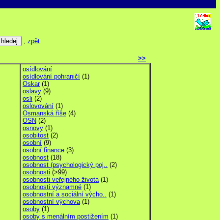
,
zpět
>>
osídlování
osídlování pohraničí
(1)
Oskar
(1)
oslavy
(9)
osli
(2)
oslovování
(1)
Osmanská říše
(4)
OSN
(2)
osnovy
(1)
osobitost
(2)
osobní
(9)
osobní finance
(3)
osobnost
(18)
osobnost (psychologický poj..
(2)
osobnosti
(>99)
osobnosti veřejného života
(1)
osobnosti významné
(1)
osobnostní a sociální výcho..
(1)
osobnostní výchova
(1)
osoby
(1)
osoby s menálním postižením
(1)