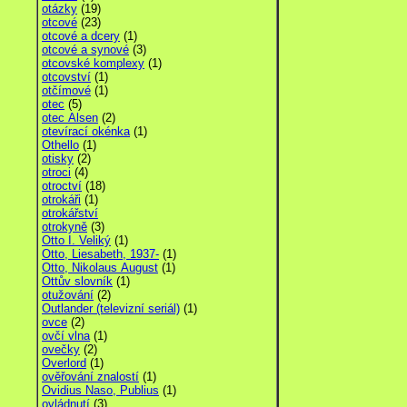
otázky
(19)
otcové
(23)
otcové a dcery
(1)
otcové a synové
(3)
otcovské komplexy
(1)
otcovství
(1)
otčímové
(1)
otec
(5)
otec Alsen
(2)
otevírací okénka
(1)
Othello
(1)
otisky
(2)
otroci
(4)
otroctví
(18)
otrokáři
(1)
otrokářství
otrokyně
(3)
Otto I. Veliký
(1)
Otto, Liesabeth, 1937-
(1)
Otto, Nikolaus August
(1)
Ottův slovník
(1)
otužování
(2)
Outlander (televizní seriál)
(1)
ovce
(2)
ovčí vlna
(1)
ovečky
(2)
Overlord
(1)
ověřování znalostí
(1)
Ovidius Naso, Publius
(1)
ovládnutí
(3)