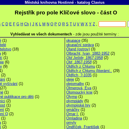
Městská knihovna Hostinné
-
katalog
Clavius
Rejstřík pro pole Klíčové slovo - část O
B
C
D
E
F
G
H
Ch
I
J
K
L
M
N
O
P
Q
R
S
T
U
V
W
X
Y
Z
,
Vyhledávat ve všech dokumentech
-
zde jsou použité termíny :
é
(1)
okupace
(35)
telé
okupační správa
(1)
telstvo
(18)
Öland (ostrov)
(3)
a
(4)
Olbracht, Ivan, 1882-1952
(2)
tí
(1)
Old Ještěr, 1867-1958
(2)
ie
(6)
Old, 1867-1958
(2)
y
(9)
Oldřich z Chlumu
(1)
1)
Oldřich z Chlumu (literární..
(29)
(2)
Oldřich, ?-1035
(1)
ání
(1)
oleje
(2)
é vyšívání
(1)
olejomalby
(1)
(27)
Olmerová, Eva
(1)
né
(1)
Olomoucký kraj
(2)
né publikace pro děti
(1)
Olymp
(1)
níci
(2)
olympiády
(5)
ost
(1)
olympijské hry
(2)
ení
(2)
omáčky
(1)
ení Q
(2)
Omar I.
(1)
(1)
Omladina
(1)
a
(1)
omyly
í
(2)
Ondříček, František
(1)