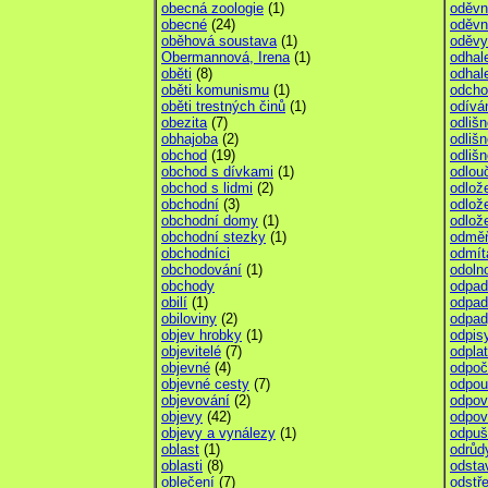
obecná zoologie
(1)
oděvn
obecné
(24)
oděvn
oběhová soustava
(1)
oděvy
Obermannová, Irena
(1)
odhal
oběti
(8)
odhal
oběti komunismu
(1)
odcho
oběti trestných činů
(1)
odívá
obezita
(7)
odlišn
obhajoba
(2)
odlišn
obchod
(19)
odlišn
obchod s dívkami
(1)
odlou
obchod s lidmi
(2)
odlož
obchodní
(3)
odlož
obchodní domy
(1)
odlož
obchodní stezky
(1)
odměň
obchodníci
odmít
obchodování
(1)
odoln
obchody
odpad
obilí
(1)
odpad
obiloviny
(2)
odpad
objev hrobky
(1)
odpis
objevitelé
(7)
odpla
objevné
(4)
odpoč
objevné cesty
(7)
odpou
objevování
(2)
odpov
objevy
(42)
odpov
objevy a vynálezy
(1)
odpuš
oblast
(1)
odrůd
oblasti
(8)
odsta
oblečení
(7)
odstře