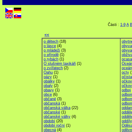
Části :
1-9
A
<<
o dětech
(18)
obytn
o lásce
(4)
obyva
o mládeži
(3)
obyva
o přírodě
(1)
obživ
o rybách
(1)
ocasa
O slušném taxikáři
(1)
Oceán
o zvířatech
(2)
oceán
Oahu
(1)
octy
(
oázy
(1)
očista
obálky
(1)
očkov
obaly
(2)
očkov
obavy
(1)
odboj
obce
(6)
odbor
občané
(3)
odbor
občanská
(1)
odbor
občanská válka
(22)
oddan
občanské
(1)
odděl
občanské války
(4)
odděl
období
(20)
oddíly
období roční
(1)
Oděs
obecná
(4)
oděvn