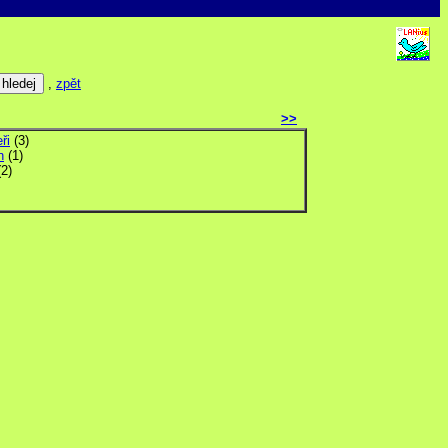
,
zpět
>>
ři
(3)
n
(1)
2)