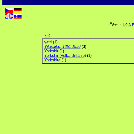
Části :
1-9
A
<<
yetti
(1)
Yilasaike, 1851-1930
(3)
Yorkshir
(1)
Yorkshir (Velká Británie)
(1)
Yorkshire
(1)