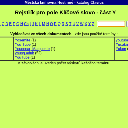
Městská knihovna Hostinné
-
katalog
Clavius
Rejstřík pro pole Klíčové slovo - část Y
B
C
D
E
F
G
H
Ch
I
J
K
L
M
N
O
P
Q
R
S
T
U
V
W
X
Y
Z
,
Vyhledávat ve všech dokumentech
-
zde jsou použité termíny :
Yosemite
(1)
youtube
You Tube
(1)
Yucatá
Youcenar, Marguerite
(1)
Yukon
(
young adult
(52)
YouTube
(1)
V závorkách je uveden počet výskytů každého termínu.